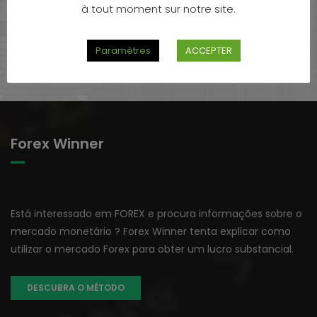
à tout moment sur notre site.
todos os investidores. 74-89% das contas de pequenos
investidores perdem dinheiro a negociar CFDs.
Paramètres
ACCEPTER
Forex Winner
Está interessado em FOREX e procura informações sobre o
mercado monetário ? Forex Winner tenta explicar como
utilizar o mercado Forex para obter um lucro substancial.
DESCUBRA O MÉTODO