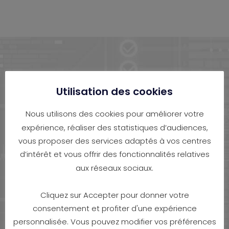
Utilisation des cookies
Nous utilisons des cookies pour améliorer votre
expérience, réaliser des statistiques d’audiences,
vous proposer des services adaptés à vos centres
d’intérêt et vous offrir des fonctionnalités relatives
FOREX trading explicado de uma forma simples para o
aux réseaux sociaux.
ajudar a compreender as possibilidades de utilizar a
assistência electrónica na tomada de decisões sobre a
Cliquez sur Accepter pour donner votre
compra ou venda entre pares de divisas (instrumentos
consentement et profiter d'une expérience
financeiros FOREX). A negociação de CFD envolve um risco
personnalisée. Vous pouvez modifier vos préférences
significativo de perda e, portanto, não é adequada para