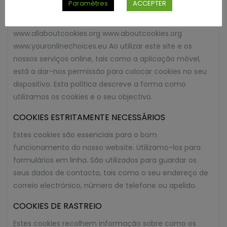
Paramètres
ACCEPTER
experiência geral do utilizador. Pode encontrar mais
informações sobre cookies em:
www.allaboutcookies.org www.aboutcookies.org
www.youronlinechoices.eu Ao utilizar este site e os
nossos serviços online, tais como a aplicação móvel,
está a dar-nos permissão para colocar cookies no seu
dispositivo. Esta política descreve a forma como
utilizamos os cookies e o seu objectivo.
COOKIES ESTRITAMENTE NECESSÁRIOS
Estes cookies são essenciais para o bom
funcionamento do nosso website. Utilizamo-los para
formulários em linha. São utilizados para guardar os
seus dados de contacto, tais como o seu endereço de
correio electrónico, número de telefone ou apelido.
COOKIES DE RASTREIO
Estes cookies recolhem informação sobre como os