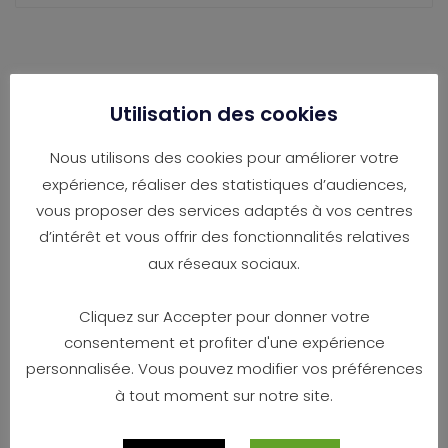
Política de Utilização
Utilisation des cookies
de Biscoitos
Nous utilisons des cookies pour améliorer votre
expérience, réaliser des statistiques d’audiences,
vous proposer des services adaptés à vos centres
ANTECEDENTES: O QUE É UM BISCOITO?
d’intérêt et vous offrir des fonctionnalités relatives
aux réseaux sociaux.
Um cookie é um ficheiro de texto que contém uma
pequena quantidade de informação descarregada para
o seu computador ou dispositivo móvel quando visita
Cliquez sur Accepter pour donner votre
um sítio web pela primeira vez. Utilizamos cookies para
consentement et profiter d'une expérience
fazer o nosso site funcionar melhor para o utilizador. Os
personnalisée. Vous pouvez modifier vos préférences
cookies desempenham uma série de papéis diferentes:
à tout moment sur notre site.
por exemplo, permitem-lhe navegar suavemente entre
páginas, lembrar as suas preferências, e melhorar a