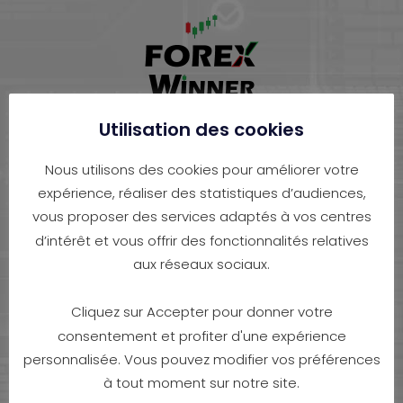
Utilisation des cookies
Nous utilisons des cookies pour améliorer votre
Le trading du FOREX expliqué d'une manière simple pour
expérience, réaliser des statistiques d’audiences,
vous aider à comprendre les possibilités de l'utilisation
vous proposer des services adaptés à vos centres
d'une assistance électronique dans la prise de décision sur
d’intérêt et vous offrir des fonctionnalités relatives
l'achat ou la vente entre des paires de devises
aux réseaux sociaux.
(instruments financiers du FOREX). Le trading de CFD
implique un risque de perte significatif, il ne convient donc
Cliquez sur Accepter pour donner votre
pas à tous les investisseurs. 74 à 89% des comptes
d'investisseurs particuliers perdent de l'argent en
consentement et profiter d'une expérience
négociant des CFD.
personnalisée. Vous pouvez modifier vos préférences
à tout moment sur notre site.