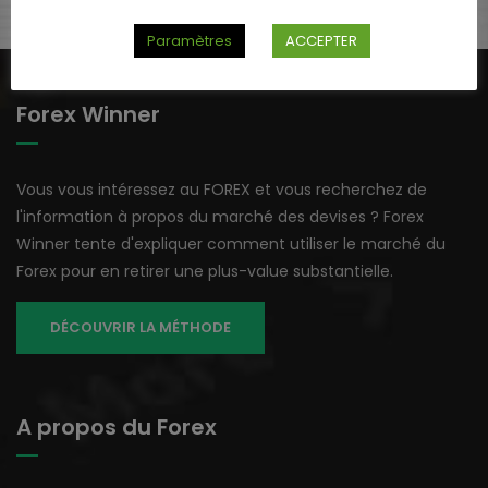
Paramètres
ACCEPTER
Forex Winner
Vous vous intéressez au FOREX et vous recherchez de
l'information à propos du marché des devises ? Forex
Winner tente d'expliquer comment utiliser le marché du
Forex pour en retirer une plus-value substantielle.
DÉCOUVRIR LA MÉTHODE
A propos du Forex